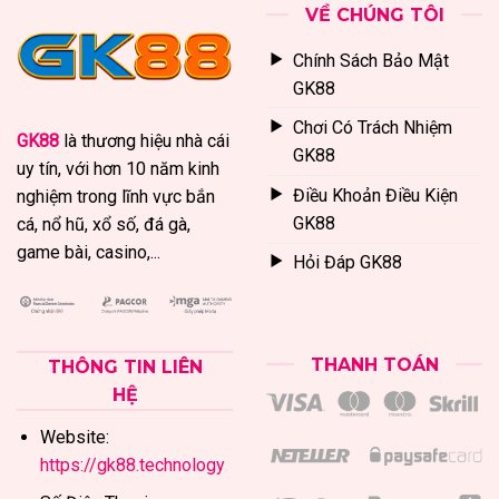
VỀ CHÚNG TÔI
Chính Sách Bảo Mật
GK88
Chơi Có Trách Nhiệm
GK88
là thương hiệu nhà cái
GK88
uy tín, với hơn 10 năm kinh
Điều Khoản Điều Kiện
nghiệm trong lĩnh vực bắn
GK88
cá, nổ hũ, xổ số, đá gà,
game bài, casino,...
Hỏi Đáp GK88
THANH TOÁN
THÔNG TIN LIÊN
HỆ
Website:
https://gk88.technology