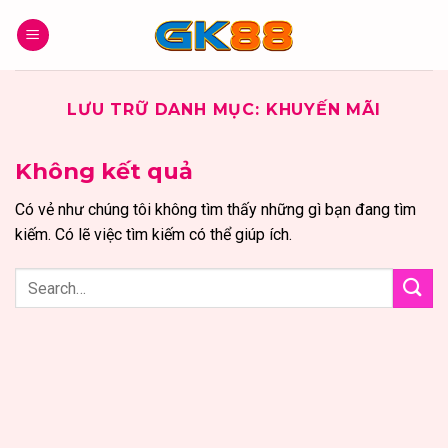
Chuyển
đến
nội
dung
LƯU TRỮ DANH MỤC:
KHUYẾN MÃI
Không kết quả
Có vẻ như chúng tôi không tìm thấy những gì bạn đang tìm
kiếm. Có lẽ việc tìm kiếm có thể giúp ích.